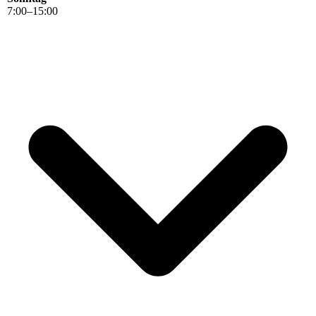
7
:
00
–
15
:
00